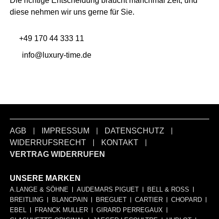
Die richtige Entscheidung braucht manchmal Zeit, und
diese nehmen wir uns gerne für Sie.
+49 170 44 333 11
info@luxury-time.de
AGB
IMPRESSUM
DATENSCHUTZ
WIDERRUFSRECHT
KONTAKT
VERTRAG WIDERRUFEN
UNSERE MARKEN
A.LANGE & SÖHNE
AUDEMARS PIGUET
BELL & ROSS
BREITLING
BLANCPAIN
BREGUET
CARTIER
CHOPARD
EBEL
FRANCK MULLER
GIRARD PERREGAUX