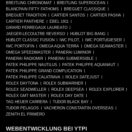
BREITLING CHRONOMAT
BREITLING SUPEROCEAN
BLANCPAIN FIFTY FATHOMS
BREGUET CLASSIQUE
BREGUET TRADITION
CARTIER SANTOS
CARTIER PASHA
CARTIER PANTHERE
EBEL 1911
GIRARD PERREGAUX LAUREATO
JAEGER-LECOULTRE REVERSO
HUBLOT BIG BANG
HUBLOT CLASSIC FUSION
IWC PILOT,
IWC PORTUGIESER
IWC PORTOFIN
OMEGA AQUA TERRA
OMEGA SEAMASTER
OMEGA SPEEDMASTER
PANERAI LUMINOR
PANERAI RADIOMIR
PANERAI SUBMERSIBLE
PATEK PHILIPPE NAUTILUS
PATEK PHILIPPE AQUANAUT
PATEK PHILIPPE GRAND COMPLICATION
PATEK PHILIPPE CALATRAVA
ROLEX DATEJUST
ROLEX DAYTONA
ROLEX SUBMARINER
ROLEX SEADWELLER
ROLEX DEEPSEA
ROLEX EXPLORER
ROLEX GMT MASTER
ROLEX DAY DATE
TAG HEUER CARRERA
TUDOR BLACK BAY
TUDOR PELAGOS
VACHERON CONSTANTIN OVERSEAS
ZENITH EL PRIMERO
WEBENTWICKLUNG BEI YTPI